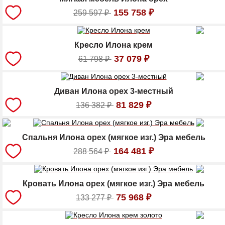
155 758
₽
259 597
₽
Кресло Илона крем
37 079
₽
61 798
₽
Диван Илона орех 3-местный
81 829
₽
136 382
₽
Спальня Илона орех (мягкое изг.) Эра мебель
164 481
₽
288 564
₽
Кровать Илона орех (мягкое изг.) Эра мебель
75 968
₽
133 277
₽