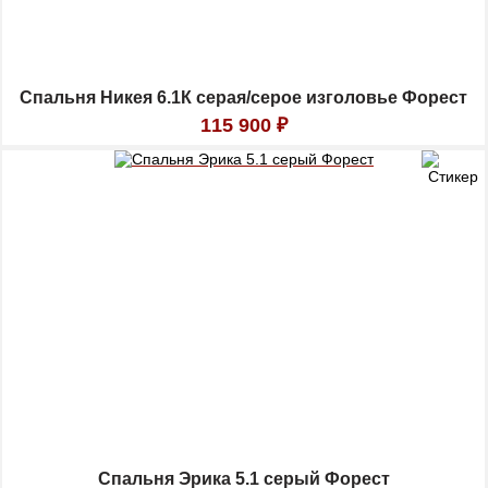
Спальня Никея 6.1К серая/серое изголовье Форест
115 900
₽
Спальня Эрика 5.1 серый Форест