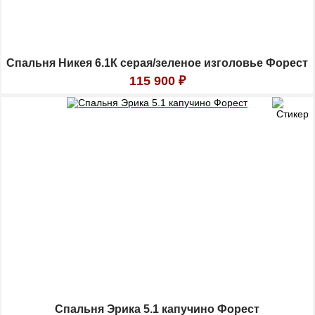
Спальня Никея 6.1К серая/зеленое изголовье Форест
115 900
₽
Спальня Эрика 5.1 капучино Форест