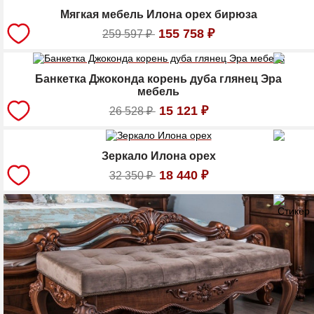
Мягкая мебель Илона орех бирюза
155 758
₽
259 597
₽
Банкетка Джоконда корень дуба глянец Эра
мебель
15 121
₽
26 528
₽
Зеркало Илона орех
18 440
₽
32 350
₽