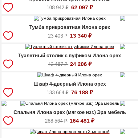
62 097
₽
108 942
₽
Тумба прикроватная Илона орех
13 340
₽
23 403
₽
Туалетный столик с пуфиком Илона орех
24 206
₽
42 467
₽
Шкаф 4-дверный Илона орех
76 188
₽
133 664
₽
Спальня Илона орех (мягкое изг.) Эра мебель
164 481
₽
288 564
₽