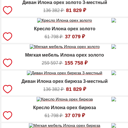
Диван Илона орех золото 3-местный
81 829
₽
136 382
₽
Кресло Илона орех золото
37 079
₽
61 798
₽
Мягкая мебель Илона орех золото
155 758
₽
259 597
₽
Диван Илона орех бирюза 3-местный
81 829
₽
136 382
₽
Кресло Илона орех бирюза
37 079
₽
61 798
₽