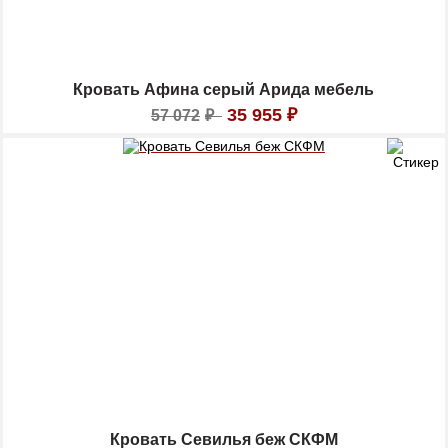
Кровать Афина серый Арида мебель
35 955
₽
57 072
₽
Кровать Севилья беж СКФМ