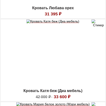
Кровать Любава орех
31 395
₽
Кровать Катя беж (Диа мебель)
33 600
₽
42 000
₽