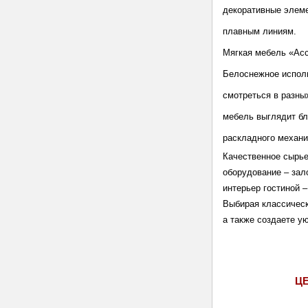
декоративные элеме
плавным линиям.
Мягкая мебель «Асс
Белоснежное исполн
смотреться в разны
мебель выглядит бл
раскладного механи
Качественное сырье
оборудование – зал
интерьер гостиной –
Выбирая классическ
а также создаете у
Ц