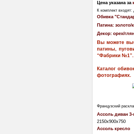
Цена указана за 
К комплект входят: 
Обивка "Стандар
Патина: золото/
Декор: орех/гля
Вы можете выб
патины, пугов
“Фабрики №1”.
Каталог обивок
фотографиях.
Французский раскл
Ассоль диван 3-
2150х900х750
Ассоль кресло