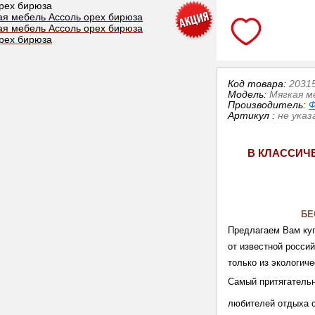
Код товара:
2031
Модель:
Мягкая м
Производитель:
Ф
Артикул
:
не указ
В КЛАССИЧ
БЕ
Предлагаем Вам куп
от известной росси
только из экологич
Самый притягательн
любителей отдыха с