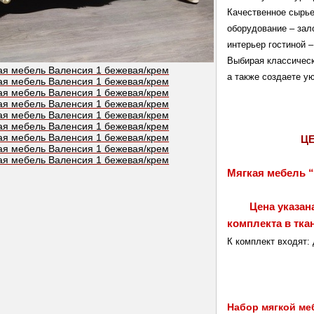
Качественное сырье
оборудование – зал
интерьер гостиной –
Выбирая классическ
а также создаете у
Ц
Мягкая мебель “
	Цена указана за комплект в ткани производства Китай, стоимость 
комплекта в тка
К комплект входят: 
Набор мягкой ме