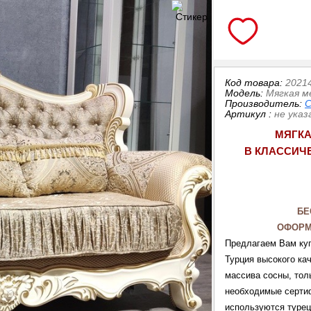
Код товара:
2021
Модель:
Мягкая м
Производитель:
Артикул
:
не указ
МЯГКА
В КЛАССИЧ
БЕ
ОФОРМ
Предлагаем Вам куп
Турция высокого ка
массива сосны, тол
необходимые сертиф
используются турецк