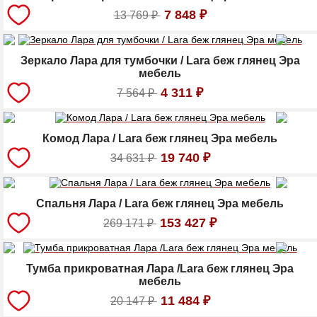
7 848
₽
13 769
₽
Зеркало Лара для тумбочки / Lara беж глянец Эра
мебель
4 311
₽
7 564
₽
Комод Лара / Lara беж глянец Эра мебель
19 740
₽
34 631
₽
Спальня Лара / Lara беж глянец Эра мебель
153 427
₽
269 171
₽
Тумба прикроватная Лара /Lara беж глянец Эра
мебель
11 484
₽
20 147
₽