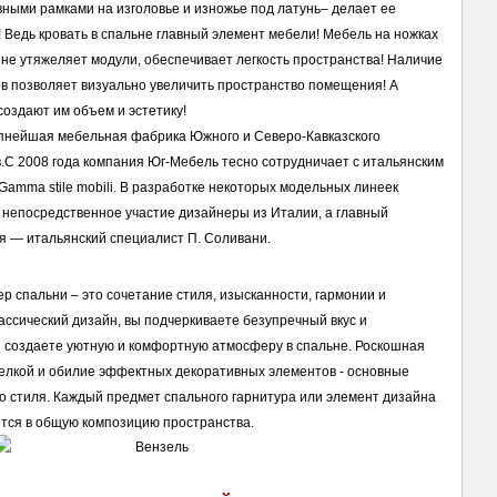
ивными рамками на изголовье и изножье под латунь– делает ее 
Ведь кровать в спальне главный элемент мебели! Мебель на ножках 
не утяжеляет модули, обеспечивает легкость пространства! Наличие 
в позволяет визуально увеличить пространство помещения! А 
создают им объем и эстетику!
рупнейшая мебельная фабрика Южного и Северо-Кавказского 
.С 2008 года компания Юг-Мебель тесно сотрудничает с итальянским 
amma stile mobili. В разработке некоторых модельных линеек 
непосредственное участие дизайнеры из Италии, а главный 
я — итальянский специалист П. Соливани.
р спальни – это сочетание стиля, изысканности, гармонии и 
ссический дизайн, вы подчеркиваете безупречный вкус и 
е создаете уютную и комфортную атмосферу в спальне. Роскошная 
делкой и обилие эффектных декоративных элементов - основные 
о стиля. Каждый предмет спального гарнитура или элемент дизайна 
тся в общую композицию пространства.