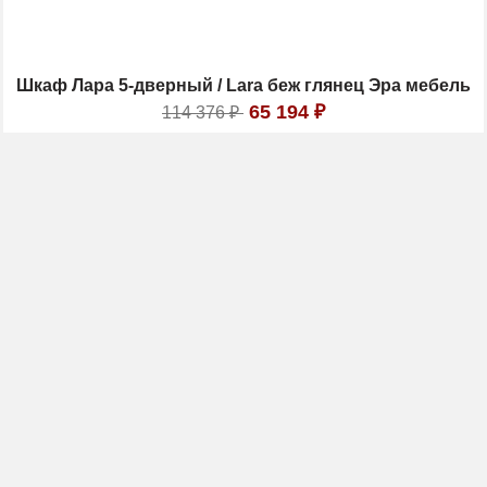
Шкаф Лара 5-дверный / Lara беж глянец Эра мебель
65 194
₽
114 376
₽