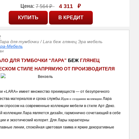
4 311
₽
Цена:
7 564 ₽
2
Лара для тумбочки / Lara беж глянец Эра мебель
ра-Мебель
ан
АЛО ДЛЯ ТУМБОЧКИ “ЛАРА” 
БЕЖ 
ГЛЯНЕЦ
ЕСКОМ СТИЛЕ НАПРЯМУЮ ОТ ПРОИЗВОДИТЕЛЯ
ни «LARA» имеет множество преимуществ — от безупречного 
ества материалов и срока службы.
Лара 
Идея о создании коллекции 
м спросом на современные коллекции мебели в стиле Арт-Деко. 
й коллекции Лара является дизайн, гармонично сочетающий в себе 
ии и экзотический колорит. Для Лары характерны 
лавные линии, спокойная цветовая гамма и яркие декоративные 