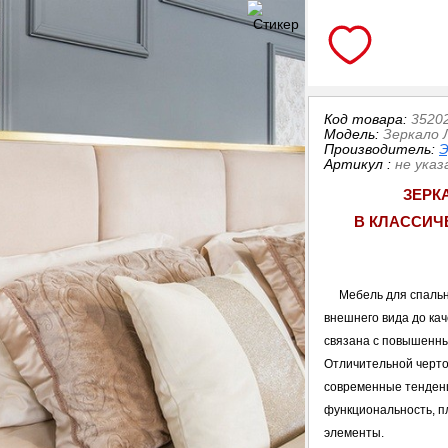
Код товара:
3520
Модель:
Зеркало 
Производитель:
Э
Артикул
:
не указ
ЗЕРК
В КЛАССИЧ
Мебель для спаль
внешнего вида до кач
связана с повышенны
Отличительной черто
современные тенденц
функциональность, п
элементы.