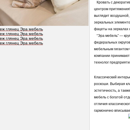
   Кровать с декорат
центром притяжения! 
выглядит воздушной, 
зеркальных элементо
фацеты на зеркалах 
   “Эра мебель” — к
федеральных округов
мебельным гигантом G
компании принимают 
технолог предприяти
Классический интерье
роскоши. Выбирая кла
эстетичность, а такж
мебель с богатой от
отличия классическог
гармонично вписывае