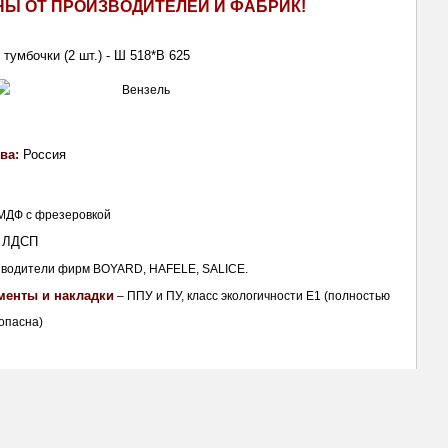
НЫ ОТ ПРОИЗВОДИТЕЛЕЙ И ФАБРИК!
тумбочки (2 шт.) - Ш 518*В 625
ва: 
Россия
 МДФ с фрезеровкой
 
ЛДСП
зводители фирм BOYARD, HAFELE, SALICE.
менты и накладки
 – ППУ и ПУ, класс экологичности E1 (полностью 
опасна)