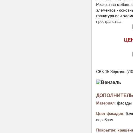
Роскошная мебель с
элементов - основн
гарнитура или элем
пространства.
ЦЕ
СВК-15
Зеркало (73
ДОПОЛНИТЕЛ
Материал
:
фасады 
Цвет фасадов
:
белы
серебром
Покрытие: крашен