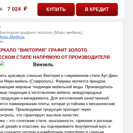
7 024
₽
а:
7
Виктория графит золото (Мэри мебель)
ери-Мебель
ан
ЕРКАЛО “ВИКТОРИЯ
” ГРАФИТ ЗОЛОТО
ЕСКОМ СТИЛЕ НАПРЯМУЮ ОТ ПРОИЗВОДИТЕЛЯ
ить красивую спальню Виктория в современном стиле Арт-Деко
ки Мери-мебель (Ставрополь). Фабрика является брендом-
вающим мировые тенденции мебельной моды. Производитель
овые тенденции в изготовлении мебели, международные
 продукции и менеджмента. Для изготовления качественной
ется ламинирование плиты, которая устойчива к механическим
апинам. Производимая продукция проходит через
онтроль, что гарантирует высокое качество.
ка – это сочетание стиля, изысканности, гармонии и роскоши.
й дизайн в классике, вы подчеркиваете безупречный вкус и
кже создаете уютную и комфортную атмосферу в спальне.