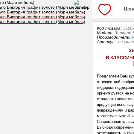
Цен
Код товара:
3550
Модель:
Зеркало 
Производитель:
М
Артикул
:
не указ
З
В КЛАССИЧ
Предлагаем Вам куп
от известной фабри
лидером, поддержи
ориентируется на н
стандарты качества
продукции использу
повреждениям и цар
многоступенчатый к
Современная класси
Выбирая современны
эстетичность, а та