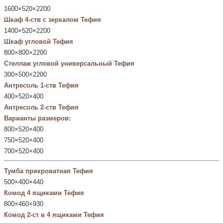
1600×520×2200
Шкаф 4-ств с зеркалом Тефия
1400×520×2200
Шкаф угловой Тефия
800×800×2200
Стеллаж угловой универсальный Тефия
300×500×2200
Антресоль 1-ств Тефия
400×520×400
Антресоль 2-ств Тефия
Варианты размеров:
800×520×400
750×520×400
700×520×400
Тумба прикроватная Тефия
500×400×440
Комод 4 ящиками Тефия
800×460×930
Комод 2-ст в 4 ящиками Тефия