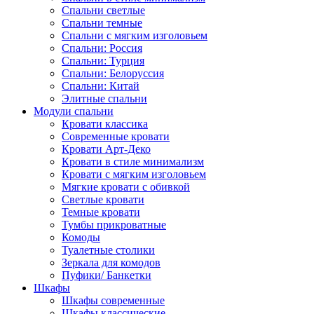
Спальни светлые
Спальни темные
Спальни с мягким изголовьем
Спальни: Россия
Спальни: Турция
Спальни: Белоруссия
Спальни: Китай
Элитные спальни
Модули спальни
Кровати классика
Современные кровати
Кровати Арт-Деко
Кровати в стиле минимализм
Кровати с мягким изголовьем
Мягкие кровати с обивкой
Светлые кровати
Темные кровати
Тумбы прикроватные
Комоды
Туалетные столики
Зеркала для комодов
Пуфики/ Банкетки
Шкафы
Шкафы современные
Шкафы классические