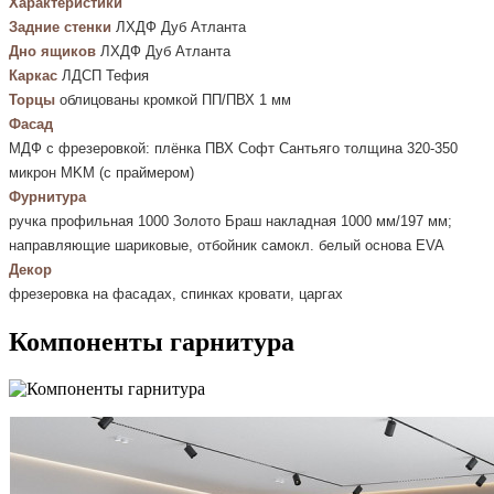
Характеристики
Задние стенки
ЛХДФ Дуб Атланта
Дно ящиков
ЛХДФ Дуб Атланта
Каркас
ЛДСП Тефия
Торцы
облицованы кромкой ПП/ПВХ 1 мм
Фасад
МДФ с фрезеровкой: плёнка ПВХ Софт Сантьяго толщина 320-350
микрон MKM (с праймером)
Фурнитура
ручка профильная 1000 Золото Браш накладная 1000 мм/197 мм;
направляющие шариковые, отбойник самокл. белый основа EVA
Декор
фрезеровка на фасадах, спинках кровати, царгах
Компоненты гарнитура