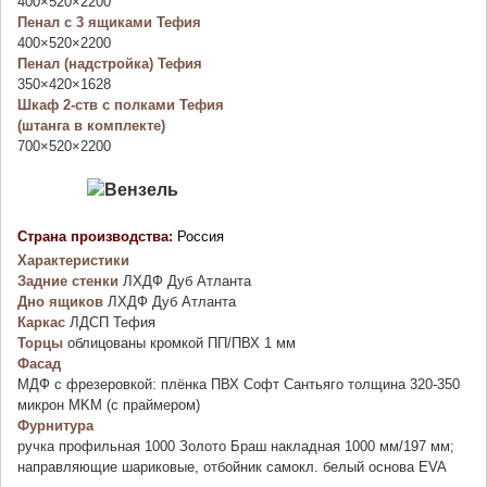
400×520×2200
Пенал с 3 ящиками Тефия
400×520×2200
Пенал (надстройка) Тефия
350×420×1628
Шкаф 2-ств с полками Тефия
(штанга в комплекте)
700×520×2200
Страна производства:
Россия
Характеристики
Задние стенки
ЛХДФ Дуб Атланта
Дно ящиков
ЛХДФ Дуб Атланта
Каркас
ЛДСП Тефия
Торцы
облицованы кромкой ПП/ПВХ 1 мм
Фасад
МДФ с фрезеровкой: плёнка ПВХ Софт Сантьяго толщина 320-350
микрон MKM (с праймером)
Фурнитура
ручка профильная 1000 Золото Браш накладная 1000 мм/197 мм;
направляющие шариковые, отбойник самокл. белый основа EVA