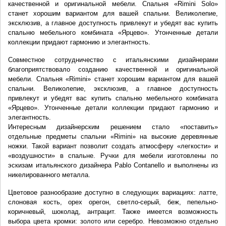
качественной и оригинальной мебели. Спальня «Rimini Solo» 
станет хорошим вариантом для вашей спальни. Великолепие, 
эксклюзив, а главное доступность привлекут и убедят вас купить 
спальню мебельного комбината «Ярцево». Утонченные детали 
коллекции придают гармонию и элегантность.
Совместное сотрудничество с итальянскими дизайнерами 
благоприятствовало созданию качественной и оригинальной 
мебели. Спальня «Rimini» станет хорошим вариантом для вашей 
спальни. Великолепие, эксклюзив, а главное доступность 
привлекут и убедят вас купить спальню мебельного комбината 
«Ярцево». Утонченные детали коллекции придают гармонию и 
элегантность.
Интересным дизайнерским решением стало «поставить» 
отдельные предметы спальни «Rimini» на высокие деревянные 
ножки. Такой вариант позволит создать атмосферу «легкости» и 
«воздушности» в спальне. Ручки для мебели изготовлены по 
эскизам итальянского дизайнера Pablo Contanello и выполнены из 
никелированного металла.
Цветовое разнообразие доступно в следующих вариациях: латте, 
слоновая кость, орех орегон, светло-серый, беж, пепельно-
коричневый, шоколад, антрацит. Также имеется возможность 
выбора цвета кромки: золото или серебро. Невозможно отдельно 