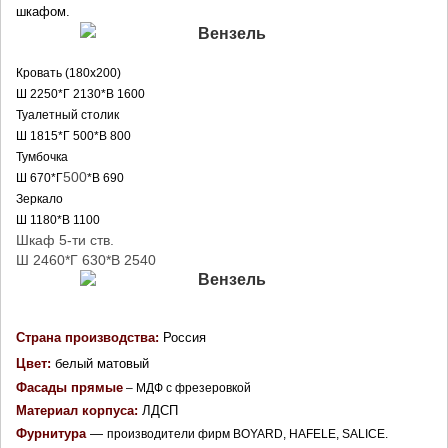
шкафом
.
Кровать (180х200)
Ш 2250*Г 2130*В 1600
Туалетный столик
Ш 1815*Г 500*В 800
Тумбочка
500
Ш 670*Г
*В 690
Зеркало
Ш 1180*В 1100
Шкаф 5-ти ств.
Ш 2460*Г 630*В 2540
Страна производства: 
Россия
Цвет:
белый матовый
Фасады прямые
 – МДФ с фрезеровкой
Материал корпуса: 
ЛДСП
Фурнитура
 — 
производители фирм BOYARD, HAFELE, SALICE.