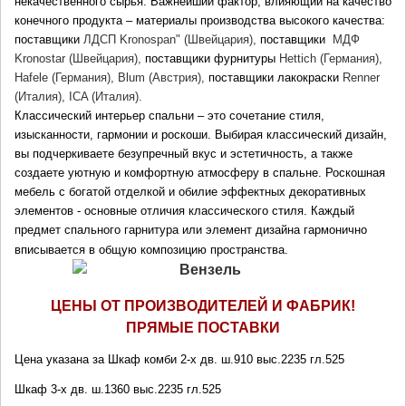
некачественного сырья. Важнейший фактор, влияющий на качество 
конечного продукта – материалы производства высокого качества: 
поставщики 
ЛДСП 
Kronospan" (Швейцария), 
поставщики 
 МДФ 
Kronostar (Швейцария), 
поставщики фурнитуры 
Hettich (Германия), 
Hafele (Германия), Blum (Австрия), 
поставщики лакокраски 
Renner 
(Италия), ICA (Италия).
Классический интерьер спальни – это сочетание стиля, 
изысканности, гармонии и роскоши. Выбирая классический дизайн, 
вы подчеркиваете безупречный вкус и эстетичность, а также 
создаете уютную и комфортную атмосферу в спальне. Роскошная 
мебель с богатой отделкой и обилие эффектных декоративных 
элементов - основные отличия классического стиля. Каждый 
предмет спального гарнитура или элемент дизайна гармонично 
вписывается в общую композицию пространства.
ЦЕНЫ ОТ ПРОИЗВОДИТЕЛЕЙ И ФАБРИК!
ПРЯМЫЕ ПОСТАВКИ
Цена указана за Шкаф комби 2-х дв. ш.910 выс.2235 гл.525 
Шкаф 3-х дв. ш.1360 выс.2235 гл.525 