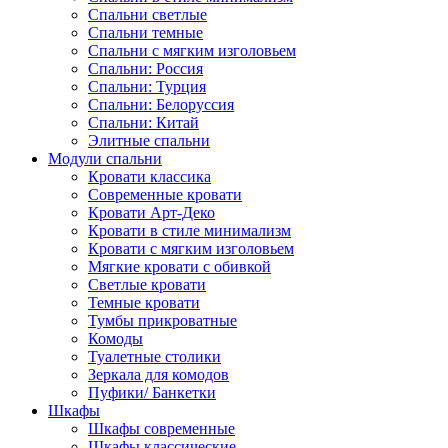
Спальни светлые
Спальни темные
Спальни с мягким изголовьем
Спальни: Россия
Спальни: Турция
Спальни: Белоруссия
Спальни: Китай
Элитные спальни
Модули спальни
Кровати классика
Современные кровати
Кровати Арт-Деко
Кровати в стиле минимализм
Кровати с мягким изголовьем
Мягкие кровати с обивкой
Светлые кровати
Темные кровати
Тумбы прикроватные
Комоды
Туалетные столики
Зеркала для комодов
Пуфики/ Банкетки
Шкафы
Шкафы современные
Шкафы классические