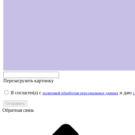
Перезагрузить картинку
Я согласен(а) с
и даю
политикой обработки персональных данных
с
Обратная связь