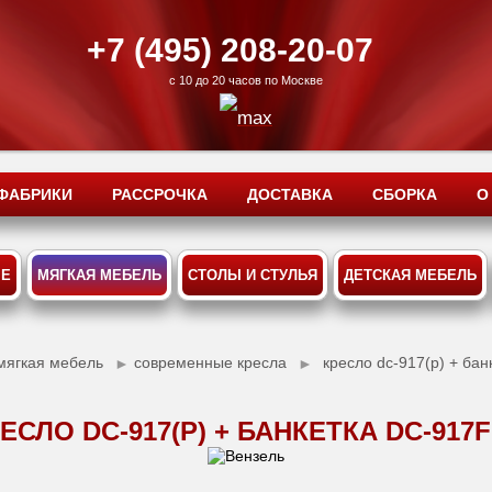
+7 (495) 208-20-07
с 10 до 20 часов по Москве
ФАБРИКИ
РАССРОЧКА
ДОСТАВКА
СБОРКА
О
ЫЕ
МЯГКАЯ МЕБЕЛЬ
СТОЛЫ И СТУЛЬЯ
ДЕТСКАЯ МЕБЕЛЬ
мягкая мебель
современные кресла
кресло dс-917(p) + бан
►
►
ЕСЛО DС-917(P) + БАНКЕТКА DС-917F