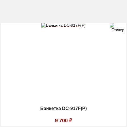
Банкетка DС-917F(P)
9 700
₽