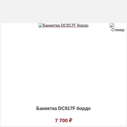
Банкетка DC917F бордо
7 700
₽