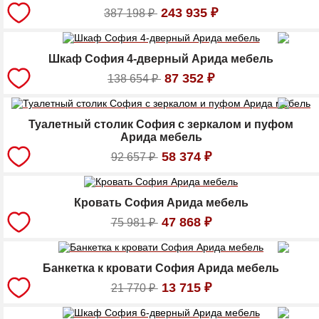
243 935
₽
387 198
₽
Шкаф София 4-дверный Арида мебель
87 352
₽
138 654
₽
Туалетный столик София с зеркалом и пуфом
Арида мебель
58 374
₽
92 657
₽
Кровать София Арида мебель
47 868
₽
75 981
₽
Банкетка к кровати София Арида мебель
13 715
₽
21 770
₽