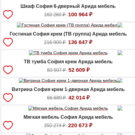
Шкаф София 6-дверный Арида мебель
100 964
₽
160 260
₽
Гостиная София крем (ТВ группа) Арида мебель
136 647
₽
216 900
₽
ТВ тумба София крем Арида мебель
52 609
₽
83 507
₽
Витрина София крем 1-дверная Арида мебель
42 014
₽
66 689
₽
Мягкая мебель София Арида мебель
220 673
₽
350 274
₽