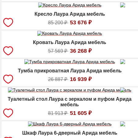
Кресло Лаура Арида мебель
53 676
₽
85 200
₽
Кровать Лаура Арида мебель
36 268
₽
57 569
₽
Тумба прикроватная Лаура Арида мебель
16 939
₽
26 887
₽
Туалетный стол Лаура с зеркалом и пуфом Арида
мебель
51 605
₽
81 913
₽
Шкаф Лаура 6-дверный Арида мебель