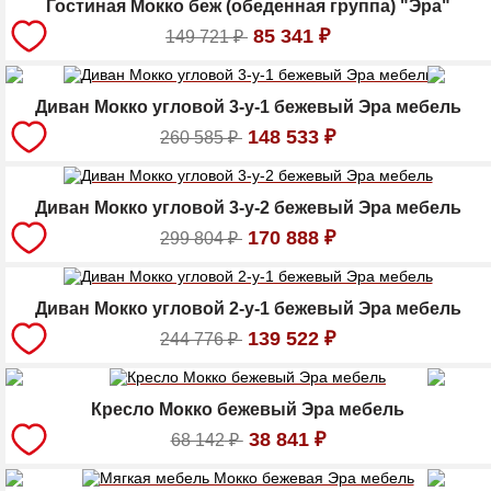
Гостиная Мокко беж (обеденная группа) "Эра"
85 341
₽
149 721
₽
Диван Мокко угловой 3-у-1 бежевый Эра мебель
148 533
₽
260 585
₽
Диван Мокко угловой 3-у-2 бежевый Эра мебель
170 888
₽
299 804
₽
Диван Мокко угловой 2-у-1 бежевый Эра мебель
139 522
₽
244 776
₽
Кресло Мокко бежевый Эра мебель
38 841
₽
68 142
₽