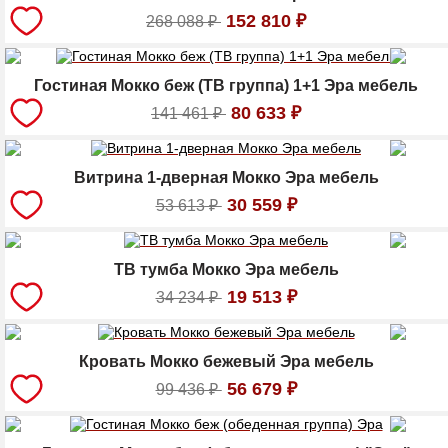
152 810
₽
268 088
₽
Гостиная Мокко беж (ТВ группа) 1+1 Эра мебель
80 633
₽
141 461
₽
Витрина 1-дверная Мокко Эра мебель
30 559
₽
53 613
₽
ТВ тумба Мокко Эра мебель
19 513
₽
34 234
₽
Кровать Мокко бежевый Эра мебель
56 679
₽
99 436
₽