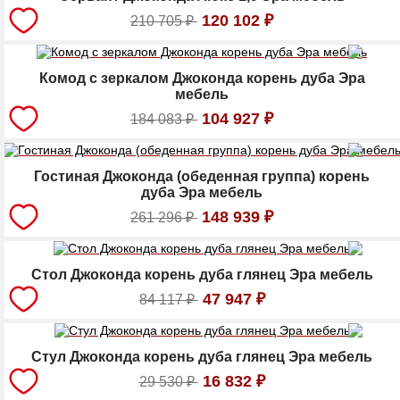
120 102
₽
210 705
₽
Комод с зеркалом Джоконда корень дуба Эра
мебель
104 927
₽
184 083
₽
Гостиная Джоконда (обеденная группа) корень
дуба Эра мебель
148 939
₽
261 296
₽
Стол Джоконда корень дуба глянец Эра мебель
47 947
₽
84 117
₽
Стул Джоконда корень дуба глянец Эра мебель
16 832
₽
29 530
₽