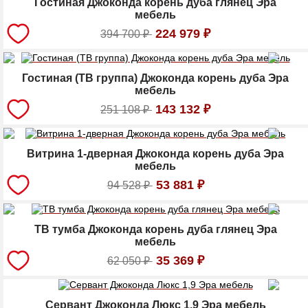
Гостиная Джоконда корень дуба глянец Эра
мебель
224 979
₽
394 700
₽
Гостиная (ТВ группа) Джоконда корень дуба Эра
мебель
143 132
₽
251 108
₽
Витрина 1-дверная Джоконда корень дуба Эра
мебель
53 881
₽
94 528
₽
ТВ тумба Джоконда корень дуба глянец Эра
мебель
35 369
₽
62 050
₽
Сервант Джоконда Люкс 1,9 Эра мебель