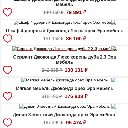
мебель
79 891
₽
140 160
₽
Шкаф 4-дверный Джоконда Люкс/ орех Эра мебель
86 160
₽
151 158
₽
Сервант Джоконда Люкс корень дуба 2,3 Эра
мебель
138 131
₽
242 335
₽
Мягкая мебель Джоконда орех Эра мебель
176 808
₽
310 190
₽
Диван 3-местный Джоконда орех Эра мебель
95 474
₽
167 499
₽