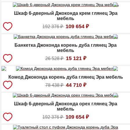
Шкаф 6-дверный Джоконда крем глянец Эра
мебель
109 654
₽
192 376
₽
Банкетка Джоконда корень дуба глянец Эра
мебель
15 121
₽
26 528
₽
Комод Джоконда корень дуба глянец Эра мебель
44 710
₽
78 438
₽
Шкаф 6-дверный Джоконда орех глянец Эра
мебель
109 654
₽
192 376
₽