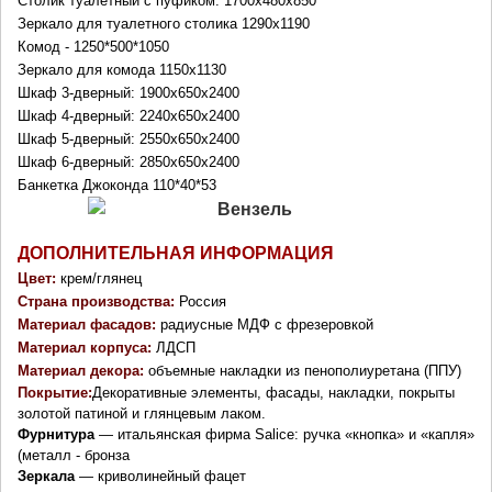
Столик туалетный с пуфиком: 1700х480х850
Зеркало для туалетного столика 1290
х1190
Комод - 1250*500*1050
Зеркало для комода 1150
х1130
Шкаф 3-дверный:
1900х650х2400
Шкаф 4-дверный:
224
0х650х2400
Шкаф 5-дверный: 2550х650х2400
Шкаф 6-дверный:
285
0х650х2400
Банкетка Джоконда 110*40*53
ДОПОЛНИТЕЛЬНАЯ ИНФОРМАЦИЯ
Цвет:
крем/глянец
Страна производства:
Россия
Материал фасадов:
радиусные МДФ с фрезеровкой
Материал корпуса:
ЛДСП
Материал декора:
объемные накладки из пенополиуретана (ППУ)
Покрытие:
Декоративные элементы, фасады, накладки, покрыты
золотой патиной и глянцевым лаком.
Фурнитура
— итальянская фирма Salice: ручка «кнопка» и «капля»
(металл - бронза
Зеркала
— криволинейный фацет