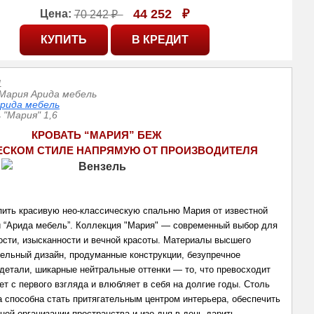
44 252
₽
Цена:
70 242 ₽
1
Мария Арида мебель
рида мебель
 "Мария" 1,6
КРОВАТЬ “МАРИЯ” БЕЖ
ЕСКОМ СТИЛЕ НАПРЯМУЮ ОТ ПРОИЗВОДИТЕЛЯ
ить красивую нео-классическую спальню Мария от известной 
 “Арида мебель”. 
Коллекция "Мария" — современный выбор для
ости, изысканности и вечной красоты. Материалы высшего
тельный дизайн, продуманные конструкции, безупречное
детали, шикарные нейтральные оттенки — то, что превосходит
ет с первого взгляда и влюбляет в себя на долгие годы. Столь
а способна стать притягательным центром интерьера, обеспечить
ной организации пространства и изо дня в день дарить