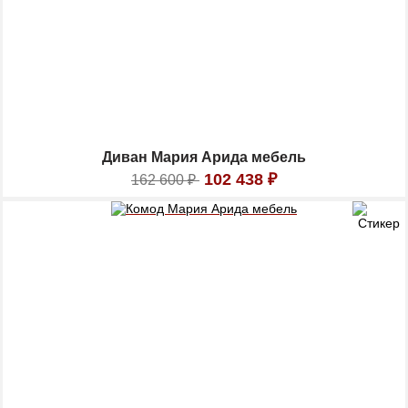
Диван Мария Арида мебель
102 438
₽
162 600
₽