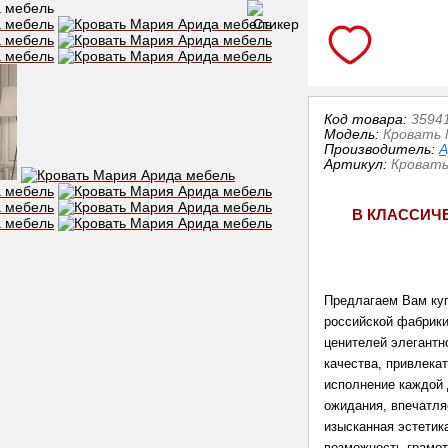
Код товара:
3594
Модель:
Кровать 
Производитель:
А
Артикул
:
Кровать
В КЛАССИЧ
Предлагаем Вам куп
российской фабрики
ценителей элегантн
качества, привлека
исполнение каждой 
ожидания, впечатля
изысканная эстетик
возможность грамот