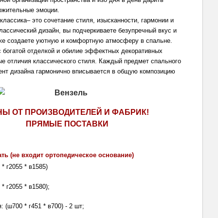
ожительные эмоции.
лассика– это сочетание стиля, изысканности, гармонии и 
лассический дизайн, вы подчеркиваете безупречный вкус и 
кже создаете уютную и комфортную атмосферу в спальне. 
 богатой отделкой и обилие эффектных декоративных 
ые отличия классического стиля. Каждый предмет спального 
ент дизайна гармонично вписывается в общую композицию 
НЫ ОТ ПРОИЗВОДИТЕЛЕЙ И ФАБРИК!
ПРЯМЫЕ ПОСТАВКИ
ть (не входит ортопедическое основание)
 * г2055 * в1585)
 * г2055 * в1580);
 (ш700 * г451 * в700) - 2 шт;