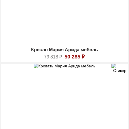
Кресло Мария Арида мебель
50 285
₽
79 818
₽