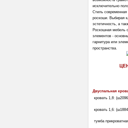
исключительно пол
Стиль современная к
роскоши. Выбирая к
эстетичность, а та
Роскошная мебель с
элементов - основн
гарнитура или элем
пространства.
ЦЕ
Двуспальная крова
кровать 1,8: (ш2096
кровать 1,6: (ш1884
тумба прикроватная: