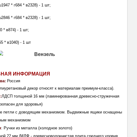
947 * г684 * в2328) - 1 шт;
846 * г684 * в2328) - 1 шт;
0 * в874) - 1 шт;
65 * в1040) - 1 шт
ЬНАЯ ИНФОРМАЦИЯ
ва: 
Россия
лиуретановый декор относят к материалам преимум-класса).
:
ЛДСП толщиной 16 мм (ламинированная древесно-стружечная
езопасен для здоровья)
ые петли с доводящим механизмом. Выдвижные ящики оснащены
ным механизмом
я
: Ручки из металла (холодное золото)
ой 22 мм (МДФ - древесноволокнистая плита среднего уровня