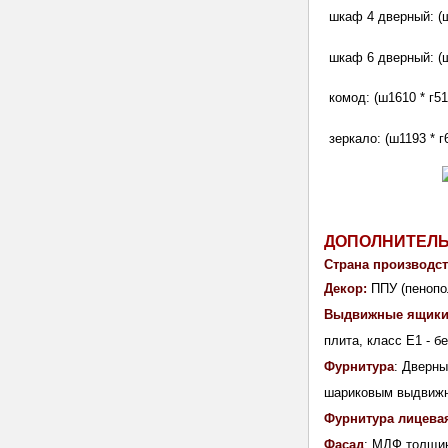
шкаф 4 дверный: (ш1
шкаф 6 дверный: (ш2
комод: (ш1610 * г51
зеркало: (ш1193 * г
ДОПОЛНИТЕЛ
Страна производст
Декор:
ППУ (пенопо
Выдвижные ящики
плита, класс E1 - б
Фурнитура
: Дверн
шариковым выдвиж
Фурнитура лицева
Фасад
: МДФ толщин