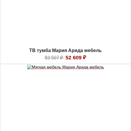
ТВ тумба Мария Арида мебель
52 609
₽
83 507
₽