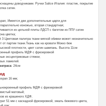
оснащены доводчиками. Ручки Salice Италия: пластик, покрытие
елка сатин.
span; Имеется две дополнительные царги для
 параллельно изножью, вторая стандартная;
вливается из цельной плиты ЛДСП с багетом из ППУ сатин
она цветка;
vet 3 Цветовая палитра ткани мягкой обивки может незначительно
т от партии ткани.Ткань как на кровати Мокко беж
высокой плотности, цвет сатин шампань. Высота 11см
роенный профиль МДФ с фрезеровкой
ные эксцентриковые стяжки;
овых ламелей.
матраса
: 24см
мод
ospan 16 мм;
льнокроенный профиль МДФ с фрезеровкой
овистый матовый;
ков из крашеного ХДФ;
урат 51 мм с каскадной фрезеровкой, эмаль бежевого цвета,
ый лак;