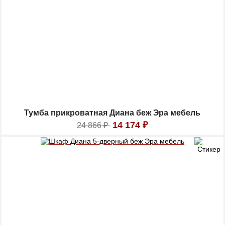
Тумба прикроватная Диана беж Эра мебель
14 174
₽
24 866
₽