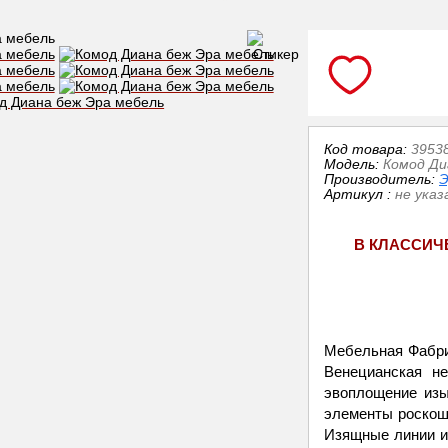
Код товара:
3953
Модель:
Комод Ди
Производитель:
Э
Артикул
:
не указ
В КЛАССИЧ
Мебельная Фабри
Венецианская не
эвоплощение изы
элементы роскоши
Изящные линии и 