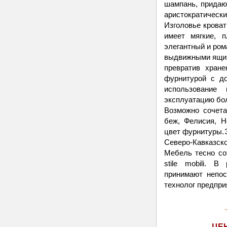
шампань, придаю
аристократически
Изголовье крова
имеет мягкие, 
элегантный и ро
выдвижными ящик
превратив хран
фурнитурой с до
использование
эксплуатацию бо
Возможно сочет
беж, Фелисия, Н
цвет фурнитуры.
Северо-Кавказс
Мебель тесно со
stile mobili. 
принимают непос
технолог предпри
ЦЕ