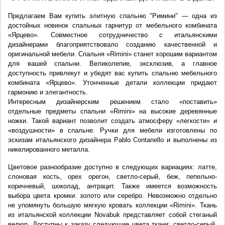
Предлагаем Вам купить элитную спальню "Римини" — одна из 
достойных новинок спальных гарнитур от мебельного комбината 
«Ярцево». Совместное сотрудничество с итальянскими 
дизайнерами благоприятствовало созданию качественной и 
оригинальной мебели. Спальня «Rimini» станет хорошим вариантом 
для вашей спальни. Великолепие, эксклюзив, а главное 
доступность привлекут и убедят вас купить спальню мебельного 
комбината «Ярцево». Утонченные детали коллекции придают 
гармонию и элегантность.
Интересным дизайнерским решением стало «поставить» 
отдельные предметы спальни «Rimini» на высокие деревянные 
ножки. Такой вариант позволит создать атмосферу «легкости» и 
«воздушности» в спальне. Ручки для мебели изготовлены по 
эскизам итальянского дизайнера Pablo Contanello и выполнены из 
никелированного металла.
Цветовое разнообразие доступно в следующих вариациях: латте, 
слоновая кость, орех орегон, светло-серый, беж, пепельно-
коричневый, шоколад, антрацит. Также имеется возможность 
выбора цвета кромки: золото или серебро. Невозможно отдельно 
не упомянуть большую мягкую кровать коллекции «Rimini». Ткань 
из итальянской коллекции Novabuk представляет собой стеганый 
велюр. Доступны к заказу следующие цвета ткани: светло-серый, 