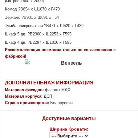
(матрас 1600 х 2000)
Комод ?В854 х Ш1070 х Г470
Зеркало ?В931 х Ш891 х Г54
Тумба прикроватная ?В471 х Ш520 х Г439
Шкаф 5 дв. ?В2360 х Ш2253 х Г595
Шкаф 4 дв. ?В2297 х Ш1816 х Г595
Раскомплектация возможна только по согласованию с 
фабрикой! 
ДОПОЛНИТЕЛЬНАЯ ИНФОРМАЦИЯ
Материал фасадов: 
фасады МДФ
Материал корпуса: 
ДСП
Страна производства: 
Белоруссия
Доступные варианты
Ширина Кровати: