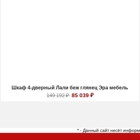
Шкаф 4-дверный Лали беж глянец Эра мебель
85 039
₽
149 192
₽
* - Данный сайт несёт инфор