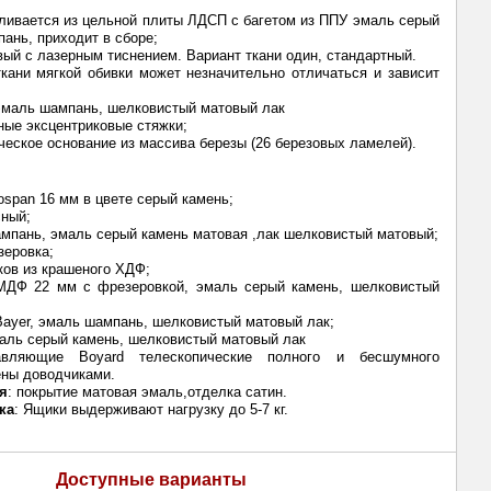
вливается из цельной плиты ЛДСП с багетом из ППУ эмаль серый
пань, приходит в сборе;
ый с лазерным тиснением. Вариант ткани один, стандартный.
кани мягкой обивки может незначительно отличаться и зависит
эмаль шампань, шелковистый матовый лак
ные эксцентриковые стяжки;
ческое основание из массива березы (26 березовых ламелей).
ospan 16 мм в цвете серый камень;
сный;
ампань, эмаль серый камень матовая ,лак шелковистый матовый;
зеровка;
ков из крашеного ХДФ;
 МДФ 22 мм с фрезеровкой, эмаль серый камень, шелковистый
Bayer, эмаль шампань, шелковистый матовый лак;
аль серый камень, шелковистый матовый лак
авляющие Boyard телескопические полного и бесшумного
ны доводчиками.
ия
: покрытие матовая эмаль,отделка сатин.
ка
: Ящики выдерживают нагрузку до 5-7 кг.
Доступные варианты