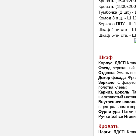
Кровать (1600х200
Кровать (1800х200
Тумбочка (2 шт.) -
Комод 3 ящ. - Ш 1
Зеркало ППУ - Ш 
Шкаф 4-ти ств. - 
Шкаф 5-ти ств. - 
Шкаф
Корпус
: ЛДСП Kron
Фасад
: зеркальный
Отделка
: Эмаль се
Декор фасада
: Фре
Зеркало
: С фацето
полотна клеем;
Карниз, цоколь
: Т
шелковистый матов
Внутреннее напол
в центральном с зе
Фурнитура
: Петли 
Ручки Salice Итал
Кровать
Царги
: ЛДСП Kron