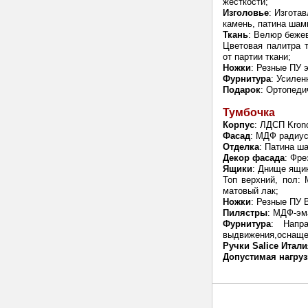
жесткости;
Изголовье
: Изгота
камень, патина шам
Ткань
: Велюр бежев
Цветовая палитра т
от партии ткани;
Ножки
: Резные ПУ 
Фурнитура
: Усилен
Подарок
: Ортопеди
Тумбочка
Корпус
: ЛДСП Kron
Фасад
: МДФ радиу
Отделка
: Патина ш
Декор фасада
: Фре
Ящики
: Днище ящи
Топ верхний, пол:
матовый лак;
Ножки
: Резные ПУ 
Пилястры
: МДФ-эм
Фурнитура
: Напр
выдвижения,оснаще
Ручки Salice Итал
Допустимая нагруз