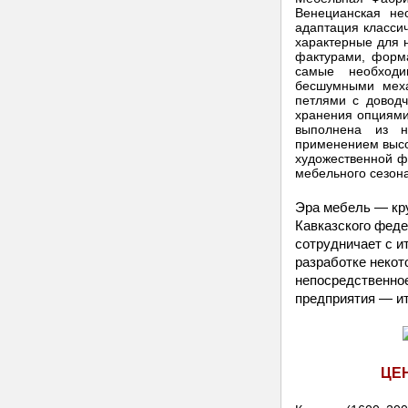
Венецианская не
адаптация классич
характерные для н
фактурами, форм
самые необход
бесшумными мех
петлями с довод
хранения опциями
выполнена из н
применением высо
художественной ф
мебельного сезона
Эра мебель — кр
Кавказского феде
сотрудничает с и
разработке некот
непосредственное
предприятия — ит
ЦЕ