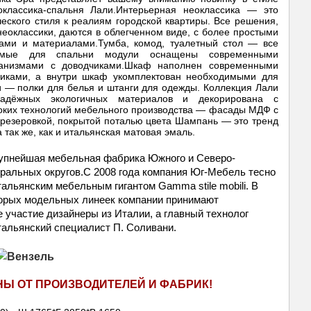
оклассика-спальня Лали.Интерьерная неоклассика — это
еского стиля к реалиям городской квартиры. Все решения,
еоклассики, даются в облегченном виде, с более простыми
ами и материалами.
Тумба, комод, туалетный стол — все
имые для спальни модули оснащены современными
анизмами с доводчиками.Шкаф наполнен современными
чиками, а внутри шкаф укомплектован необходимыми для
 — полки для белья и штанги для одежды.
Коллекция Лали
адёжных экологичных материалов и декорирована с
ких технологий мебельного производства — фасады МДФ с
резеровкой, покрытой поталью цвета Шампань — это тренд
 так же, как и итальянская матовая эмаль.
упнейшая мебельная фабрика Южного и Северо-
ральных округов.С 2008 года компания Юг-Мебель тесно 
тальянским мебельным гигантом Gamma stile mobili. В 
орых модельных линеек компании принимают 
 участие дизайнеры из Италии, а главный технолог 
альянский специалист П. Соливани.
НЫ ОТ ПРОИЗВОДИТЕЛЕЙ И ФАБРИК!