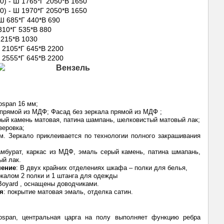
0) - Ш 1765*Г 2050*В 1650
0) - Ш 1970*Г 2050*В 1650
 Ш 685*Г 440*В 690
310*Г 535*В 880
1215*В 1030
Ш 2105*Г 645*В 2200
Ш 2555*Г 645*В 2200
ospan 16 мм;
 прямой из МДФ; Фасад без зеркала прямой из МДФ ;
рый камень матовая, патина шампань, шелковистый матовый лак;
зеровка;
м. Зеркало приклеивается по технологии полного закрашивания
амбурат, каркас из МДФ, эмаль серый камень, патина шмапань,
ый лак.
нение
: В двух крайних отделениях шкафа – полки для белья,
ркалом 2 полки и 1 штанга для одежды
Boyard , оснащены доводчиками.
ия
: покрытие матовая эмаль, отделка сатин.
ospan, центральная царга на полу выполняет функцию ребра