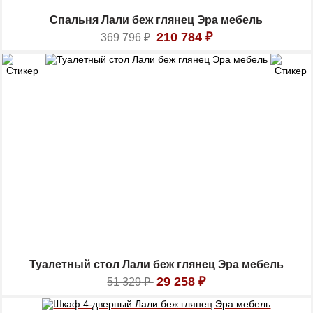
Спальня Лали беж глянец Эра мебель
210 784
₽
369 796
₽
Туалетный стол Лали беж глянец Эра мебель
29 258
₽
51 329
₽