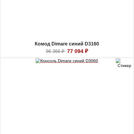
Комод Dimare синий D3160
77 094
₽
96 366
₽