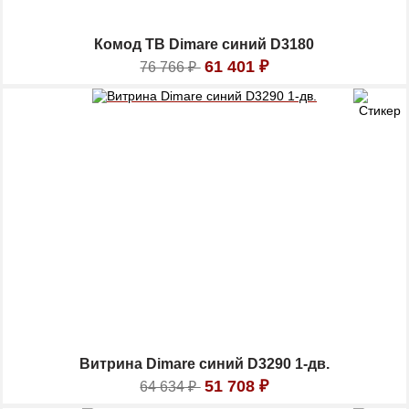
Комод ТВ Dimare синий D3180
61 401
₽
76 766
₽
Витрина Dimare синий D3290 1-дв.
51 708
₽
64 634
₽