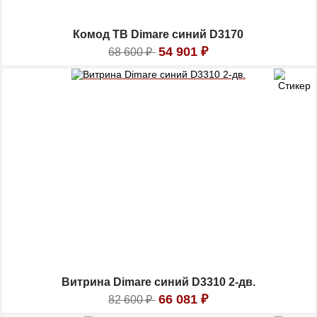
Комод ТВ Dimare синий D3170
54 901
₽
68 600
₽
Витрина Dimare синий D3310 2-дв.
66 081
₽
82 600
₽