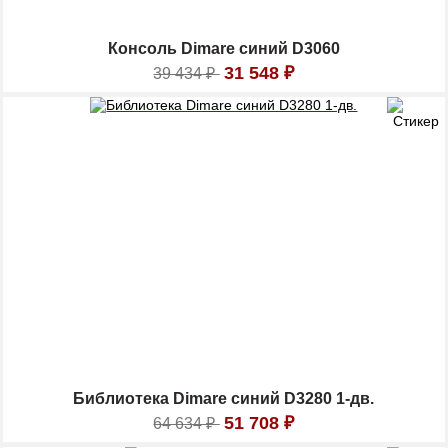
Консоль Dimare синий D3060
31 548
₽
39 434
₽
Библиотека Dimare синий D3280 1-дв.
51 708
₽
64 634
₽