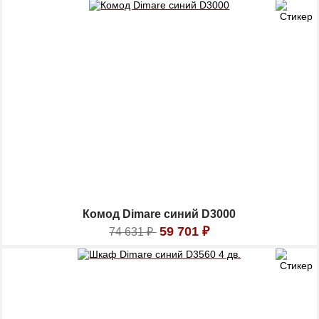
Комод Dimare синий D3000
59 701
₽
74 631
₽