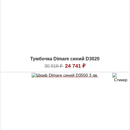
Тумбочка Dimare синий D3020
24 741
₽
30 916
₽