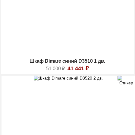
Шкаф Dimare синий D3510 1 дв.
41 441
₽
51 000
₽