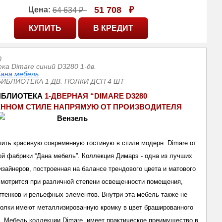
51 708
₽
Цена:
64 634 ₽
0
ка Dimare синий D3280 1-дв.
ана мебель
БИБЛИОТЕКА 1 ДВ. ПОЛКИ ДСП 4 ШТ
БЛИОТЕКА 
1-ДВЕРНАЯ “DIMARE D3280
ЕННОМ СТИЛЕ НАПРЯМУЮ ОТ ПРОИЗВОДИТЕЛ
Я
ить красивую современную гостиную в стиле модерн Dimare от
ой фабрики “Дана мебель”. Коллекция Димарэ - одна из лучших
изайнеров, построенная на балансе трендового цвета и матового
смотрится при различной степени освещенности помещения,
ттенков и рельефных элементов. Внутри эта мебель также не
полки имеют металлизированную кромку в цвет брашированного
.. Мебель коллекции Dimare имеет практическое преимущество в