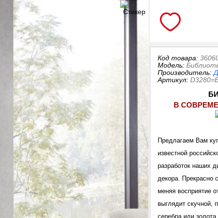
Код товара:
3606
Модель:
Библиоте
Производитель:
Д
Артикул
:
D3280=
БИ
В СОВРЕМ
Предлагаем Вам куп
известной российск
разработок наших д
декора. Прекрасно 
меняя восприятие о
выглядит скучной, 
серебра или золота