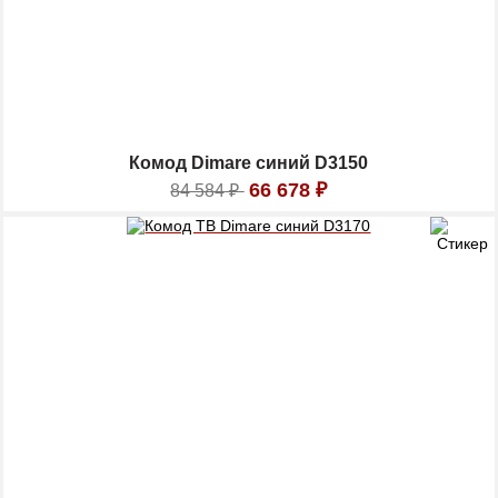
Комод Dimare синий D3150
66 678
₽
84 584
₽