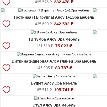
282 478
₽
495 576
₽
Гостиная (ТВ группа) Алсу 1+1Эра мебель
242 592
₽
425 600
₽
ТВ тумба Алсу Эра мебель
75 023
₽
131 619
₽
Витрина 1-дверная Алсу глянец Эра мебель
83 787
₽
146 995
₽
Буфет Алсу Эра мебель
105 741
₽
185 511
₽
Стул Алсу Эра мебель