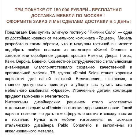
ПРИ ПОКУПКЕ ОТ 150.000 РУБЛЕЙ - БЕСПЛАТНАЯ 
ДОСТАВКА МЕБЕЛИ ПО МОСКВЕ ! 
ОФОРМИТЕ ЗАКАЗ И МЫ СДЕЛАЕМ ДОСТАВКУ В 1 ДЕНЬ!
Предлагаем Вам купить элитную гостиную "Римини Соло" — одна 
из достойных новинок от мебельного комбината «Ярцево». 
 Мебель 
разработана таким образом, что к модулям гостиной вы можете 
подобрать любую спальню из 
коллекции 
«Sweet Dreams» в 
золотом или серебряном декоре: кровати Римини, Диора, Лотос, 
Квин, Верона, Бавено. 
Совместное сотрудничество с итальянскими 
дизайнерами благоприятствовало созданию качественной и 
оригинальной мебели. ТВ группа «Rimini Solo» станет хорошим 
вариантом для вашей гостиной. Великолепие, эксклюзив, а 
главное доступность привлекут и убедят вас купить спальню 
мебельного комбината «Ярцево». Утонченные детали коллекции 
придают гармонию и элегантность.
Интересным дизайнерским решением стало «поставить» 
отдельные предметы «Rimini» на высокие деревянные ножки. Такой 
вариант позволит создать атмосферу «легкости» и «воздушности» 
в гостиной. Ручки для мебели изготовлены по эскизам 
итальянского дизайнера Pablo Contanello и выполнены из 
никелированного металла.