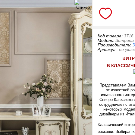
Код товара:
3716
Модель:
Витрина 
Производитель:
Э
Артикул
:
не указ
ВИТР
В КЛАССИЧ
Представляем Вам 
от известной р
изысканного инте
Северо-Кавказског
сотрудничает с ита
некоторых модел
дизайнеры из Итал
Классический интерь
роскоши. Выбирая к