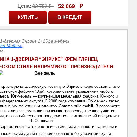
52 869
₽
Цена:
92 752 ₽
1-дверная Энрике 1+1Эра мебель
ра-Мебель
ан
ИНА 1-ДВЕРНАЯ “ЭНРИКЕ” КРЕМ ГЛЯНЕЦ
ЕСКОМ СТИЛЕ НАПРЯМУЮ ОТ ПРОИЗВОДИТЕЛ
Я
красивую классическую гостиную Энрике в королевском стиле 
оссийской фабрики “Эра”, которая станет украшением любого 
рьера. Юг-мебель — крупнейшая мебельная фабрика Южного и 
о федеральных округов.С 2008 года компания Юг-Мебель тесно 
льянским мебельным гигантом Gamma stile mobili. В разработке 
ьных линеек компании принимают непосредственное участие 
ии, а главный технолог предприятия — итальянский специалист 
П. Соливани. 
ер гостиной – это сочетание стиля, изысканности, гармонии и 
лассический дизайн, вы подчеркиваете безупречный вкус и 