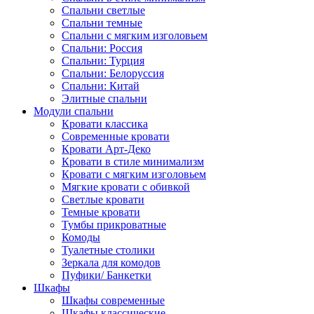
Спальни светлые
Спальни темные
Спальни с мягким изголовьем
Спальни: Россия
Спальни: Турция
Спальни: Белоруссия
Спальни: Китай
Элитные спальни
Модули спальни
Кровати классика
Современные кровати
Кровати Арт-Деко
Кровати в стиле минимализм
Кровати с мягким изголовьем
Мягкие кровати с обивкой
Светлые кровати
Темные кровати
Тумбы прикроватные
Комоды
Туалетные столики
Зеркала для комодов
Пуфики/ Банкетки
Шкафы
Шкафы современные
Шкафы классические