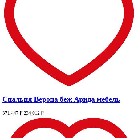
Спальня Верона беж Арида мебель
371 447
₽
234 012
₽