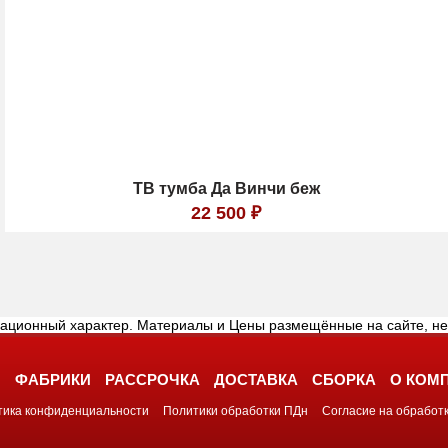
ТВ тумба Да Винчи беж
22 500
₽
мационный характер. Материалы и Цены размещённые на сайте, н
И
ФАБРИКИ
РАССРОЧКА
ДОСТАВКА
СБОРКА
О КОМ
тика конфиденциальности
Политики обработки ПДн
Согласие на обработ