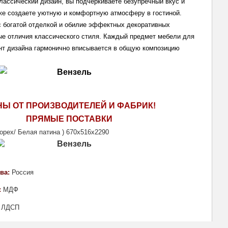
лассический дизайн, вы подчеркиваете безупречный вкус и 
кже создаете уютную и комфортную атмосферу в гостиной. 
 богатой отделкой и обилие эффектных декоративных 
ые отличия классического стиля. Каждый предмет мебели для 
нт дизайна гармонично вписывается в общую композицию 
НЫ ОТ ПРОИЗВОДИТЕЛЕЙ И ФАБРИК!
ПРЯМЫЕ ПОСТАВКИ 
орех/ Белая патина ) 670х516х2290 
ва: 
Россия
 
МДФ
 
Л
ДСП