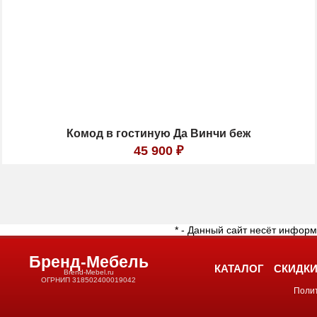
Комод в гостиную Да Винчи беж
45 900
₽
* - Данный сайт несёт инфор
Бренд-Мебель
КАТАЛОГ
СКИДК
Brend-Mebel.ru
ОГРНИП 318502400019042
Поли