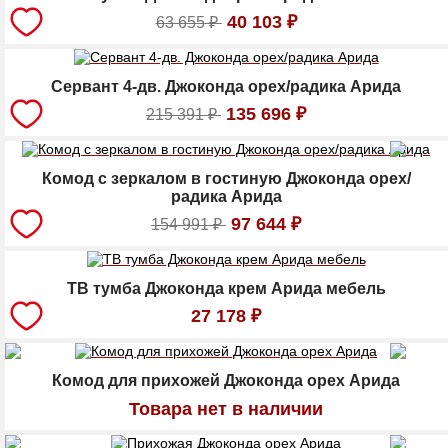
40 103
₽
63 655
₽
Сервант 4-дв. Джоконда орех/радика Арида
135 696
₽
215 391
₽
Комод с зеркалом в гостиную Джоконда орех/
радика Арида
97 644
₽
154 991
₽
ТВ тумба Джоконда крем Арида мебель
27 178
₽
Комод для прихожей Джоконда орех Арида
Товара нет в наличии