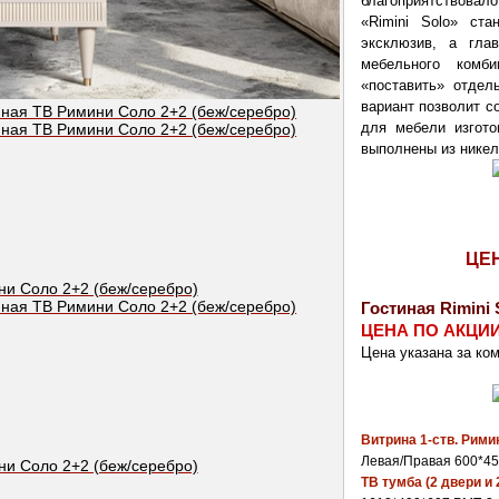
благоприятствовал
«Rimini Solo» ста
эксклюзив, а гла
мебельного комби
«поставить» отдел
вариант позволит с
для мебели изгото
выполнены из никел
ЦЕ
Гостиная Rimini 
ЦЕНА ПО АКЦИИ
Цена указана за ко
Витрина 1-ств. Рими
Левая/Правая 600*4
ТВ тумба (2 двери и 