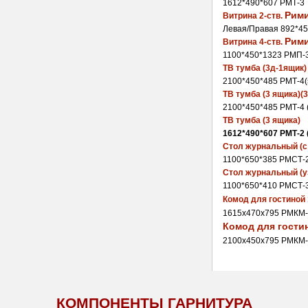
1612*490*607
РМТ-3
Рим
Витрина 2-ств. 
Левая/Правая 892*4
Рим
Витрина 4-ств. 
1100*450*1323
РМП-
ТВ тумба (3д-1ящик)
2100*450*485
РМТ-4(
ТВ тумба (3 ящика)(
2100*450*485
РМТ-4 (
ТВ тумба (3 ящика) 
1612*490*607
РМТ-2 (
Стол журнальный (
1100*650*385
РМСТ-2
Стол журнальный (уз
1100*650*410
РМСТ-3
Комод для гостиной 
1615х470х795 РМКМ
Комод для гостин
2100х450х795 РМКМ
КОМПОНЕНТЫ ГАРНИТУРА