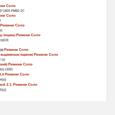
ини Соло
50*1805
РМВ2-2С
ини Соло
3
Римини Соло
 
s)
Римини Соло
3д-3ящика) 
s)[10]
Римини Соло
s) 
Римини Соло
с выдвижным ящиком) 
 (s)
Римини Соло
кий) 
(s) (300)
Римини Соло
1.6 
(s) 
-4
ой 2.1
Римини Соло
. 
(s) 
-5