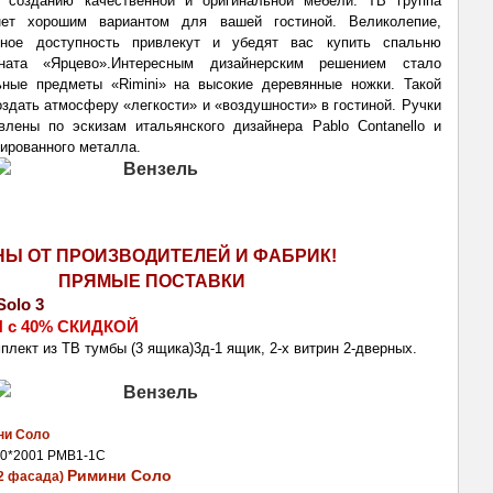
о созданию качественной и оригинальной мебели. ТВ группа 
нет хорошим вариантом для вашей гостиной. Великолепие, 
вное доступность привлекут и убедят вас купить спальню 
ната «Ярцево».
Интересным дизайнерским решением стало 
ьные предметы «Rimini» на высокие деревянные ножки. Такой 
оздать атмосферу «легкости» и «воздушности» в гостиной. Ручки 
влены по эскизам итальянского дизайнера Pablo Contanello и 
ированного металла.
НЫ ОТ ПРОИЗВОДИТЕЛЕЙ И ФАБРИК!
ПРЯМЫЕ ПОСТАВКИ
Solo 3
 с 40% СКИДКОЙ 
мплект из ТВ тумбы 
(3 ящика)3д-1 ящик
, 2-х витрин 2-дверных.
ни Соло
50*2001 РМВ1-1С
Римини Соло
2 фасада) 