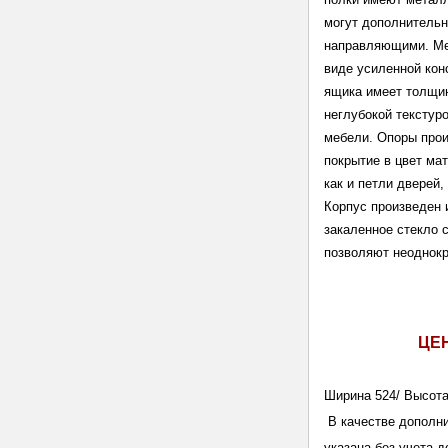
могут дополнительн
направляющими. Меб
виде усиленной конс
ящика имеет толщин
неглубокой текстуро
мебели. Опоры прои
покрытие в цвет ма
как и петли дверей
Корпус произведен
закаленное стекло 
позволяют неоднокр
ЦЕ
Ширина 524/ Высота
 В качестве дополн
указана без учета 