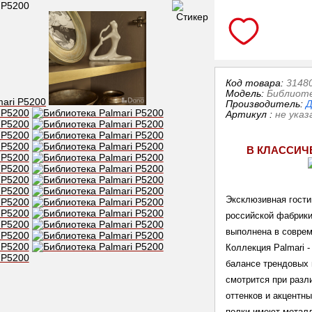
Код товара:
3148
Модель:
Библиоте
Производитель:
Д
Артикул
:
не указ
В КЛАССИЧ
Эксклюзивная гости
российской
 фабрики
выполнена в соврем
Коллекция Palmari -
балансе трендовых 
смотрится при разл
оттенков и акцентны
полки имеют металл