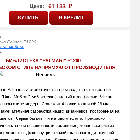
61 133
₽
Цена:
0
ка Palmari P1200
ана мебель
ан
БИБЛИОТЕКА “PALMARI” Р1200
ЕСКОМ СТИЛЕ НАПРЯМУЮ ОТ ПРОИЗВОДИТЕЛ
Я
ная Palmari 
высокого качества производства от известной 
 "Dana Мебель" 
Библиотека (книжный шкаф) серии Palmari 
енном стиле модерн. Содержит 4 полки толщиной 26 мм. 
 замечательная разработка наших дизайнеров, построенная на 
цветов «Серый базальт» и матового золота. Прекрасно 
ичной степени освещенности помещения, меняя восприятие 
х элементов. Даже внутри эта мебель не выглядит скучной: 
изированную кромку в цвет брашированного золота, а секции 