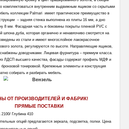
о комплектоваться внутренним выдвижным ящиком со скрытыми 
ель коллекции Palmari  имеет практическое преимущество в 
трукции  – задняя стенка выполнена из плиты 16 мм, а дно 
у 8 мм. Фасадная часть и боковины покрыты пленкой PVC с 
й шпона дуба, которая органично и ненавязчиво смотрится на 
зведены из стали и имеют многослойное лакокрасочное 
тового золота, регулируются по высоте. Направляющие ящиков, 
, снабжены доводчиками. Лицевая фурнитура – премиум класса. 
 из ЛДСП высшего качества, фасады содержат профиль МДФ и 
с бронзовой тонировкой. Крепежные элементы и конструкция 
атно собирать и разбирать мебель.
НЫ ОТ ПРОИЗВОДИТЕЛЕЙ И ФАБРИК!
ПРЯМЫЕ ПОСТАВКИ 
 2100/ Глубина 410
ительных опций предлагаются зеркала, подсветка, полки. Цена 
дополнительных опций.