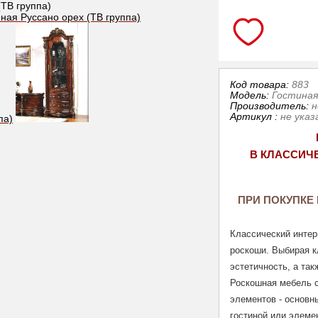
Код товара:
883
Модель:
Гостиная
Производитель:
н
Артикул
:
не указ
В КЛАССИЧ
ПРИ ПОКУПКЕ 
Классический интерь
роскоши. Выбирая к
эстетичность, а та
Роскошная мебель с
элементов - основн
гостиной или элеме